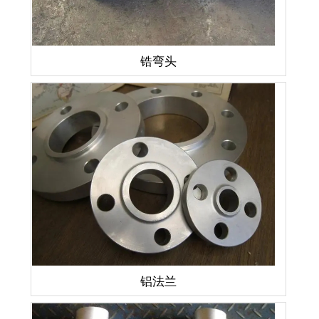
锆弯头
铝法兰