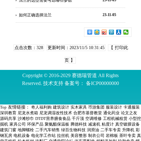
法兰的选型需要考虑哪些参数
23-11-05
如何正确选择法兰
23-11-05
点击次数：
328
更新时间：2023/11/5 10:31:45
【
打印此
页
】
Copyright © 2016-2029 赛德瑞管道 All Rights
Reserved. 技术支持 备案号：
备ICP00000000
Top
友情链接：
奇人福利购
建筑设计
实木家具
币游集团
服装设计
卡通服装
深圳教育
尼龙水煮箱
尼龙调湿改性技术
合肥市基督教堂
通化药业
论文之友
源码共享
沙滩纱巾
DTDT营养膳食食品
千斤顶
空调维修
工程机械租赁
小型挖
掘机
家具公司
环保产品
聚氨酯保温板
腾德科技
减速机
粘度计
真空镀膜设备
建筑门窗
地脚螺栓
二手汽车销售
绿百生物科技
润滑油
二手车专卖
升降机
彩
钢瓦房
电机设备
电化学工作站
拉丝机
美容整形
制衣公司
岩棉板
茶叶专卖
真