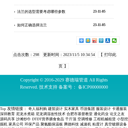
法兰的选型需要考虑哪些参数
23-11-05
如何正确选择法兰
23-11-05
点击次数：
298
更新时间：2023/11/5 10:34:54
【
打印此
页
】
Copyright © 2016-2029 赛德瑞管道 All Rights
Reserved. 技术支持 备案号：
备ICP00000000
Top
友情链接：
奇人福利购
建筑设计
实木家具
币游集团
服装设计
卡通服装
深圳教育
尼龙水煮箱
尼龙调湿改性技术
合肥市基督教堂
通化药业
论文之友
源码共享
沙滩纱巾
DTDT营养膳食食品
千斤顶
空调维修
工程机械租赁
小型挖
掘机
家具公司
环保产品
聚氨酯保温板
腾德科技
减速机
粘度计
真空镀膜设备