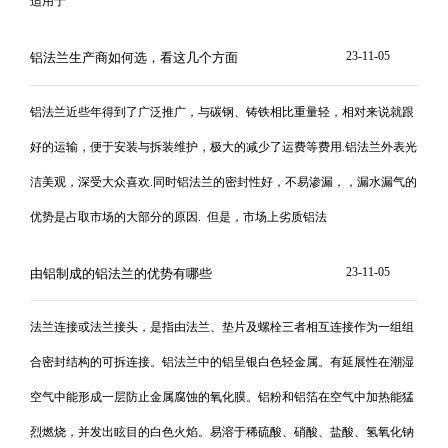
适用于
23-11-05
铝法兰生产商如何选，看这几个方面
铝法兰近些年得到了广泛推广，与碳钢、铸铁相比重量轻，相对来说就跟
好的运输，便于安装与拆装维护，极大的减少了运费等费用.铝法兰外表光
洁美观，深受大众喜欢.同时铝法兰的密封性好，不易渗漏，，漏水漏气的
优势是占取市场的大部分的原因. 但是，市场上劣质铝法
23-11-05
由铝制成的铝法兰的优势有哪些
法兰连接或法兰接头，是指由法兰、垫片及螺栓三者相互连接作为一组组
合密封结构的可拆连接。铝法兰中的铝呈银白色轻金属。有延展性在潮湿
空气中能形成一层防止金属腐蚀的氧化膜。铝粉和铝箔在空气中加热能猛
烈燃烧，并发出眩目的白色火焰。易溶于稀硫酸、硝酸、盐酸、氢氧化钠